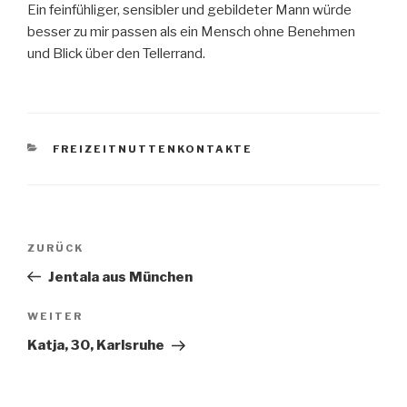
Ein feinfühliger, sensibler und gebildeter Mann würde
besser zu mir passen als ein Mensch ohne Benehmen
und Blick über den Tellerrand.
KATEGORIEN
FREIZEITNUTTENKONTAKTE
Beitragsnavigation
ZURÜCK
Vorheriger
Beitrag
Jentala aus München
WEITER
Nächster
Beitrag
Katja, 30, Karlsruhe