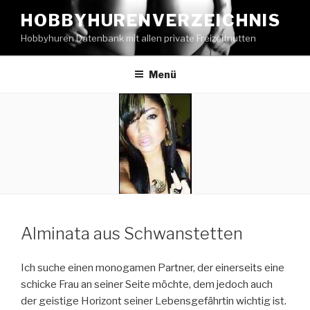
Zum
HOBBYHURENVERZEICHNIS
Inhalt
Hobbyhuren Datenbank mit allen private Freizeitnutten
springen
Menü
Alminata aus Schwanstetten
Ich suche einen monogamen Partner, der einerseits eine
schicke Frau an seiner Seite möchte, dem jedoch auch
der geistige Horizont seiner Lebensgefährtin wichtig ist.