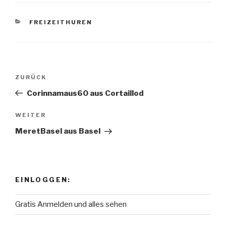
KATEGORIEN
FREIZEITHUREN
Beitragsnavigation
ZURÜCK
Vorheriger
Beitrag
Corinnamaus60 aus Cortaillod
WEITER
Nächster
Beitrag
MeretBasel aus Basel
EINLOGGEN:
Gratis Anmelden und alles sehen