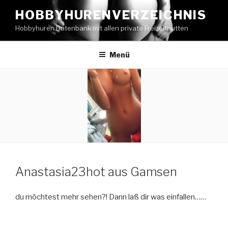
Zum
HOBBYHURENVERZEICHNIS
Inhalt
Hobbyhuren Datenbank mit allen private Freizeitnutten
springen
Menü
Anastasia23hot aus Gamsen
du möchtest mehr sehen?! Dann laß dir was einfallen……