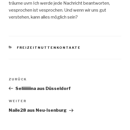
träume uvm Ich werde jede Nachricht beantworten,
vesprochen ist vesprochen. Und wenn wir uns gut
verstehen, kann alles möglich sein?
KATEGORIEN
FREIZEITNUTTENKONTAKTE
Beitragsnavigation
ZURÜCK
Vorheriger
Beitrag
Seliiiiiiina aus Düsseldorf
WEITER
Nächster
Beitrag
Naile28 aus Neu-Isenburg