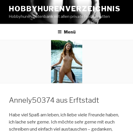
Zum
HOBBYHURENVERZEICHNIS
Inhalt
Hobbyhuren Datenbank mit allen private Freizeitnutten
springen
Menü
Annely50374 aus Erftstadt
Habe viel Spaß am leben, ich liebe viele Freunde haben,
ich lache sehr gerne. Ich möchte sehr gerne mit euch
schreiben und einfach viel austauschen – gedanken,