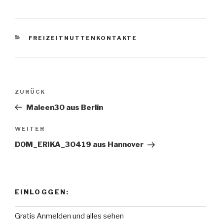
KATEGORIEN
FREIZEITNUTTENKONTAKTE
Beitragsnavigation
ZURÜCK
Vorheriger
Beitrag
Maleen30 aus Berlin
WEITER
Nächster
Beitrag
DOM_ERIKA_30419 aus Hannover
EINLOGGEN:
Gratis Anmelden und alles sehen