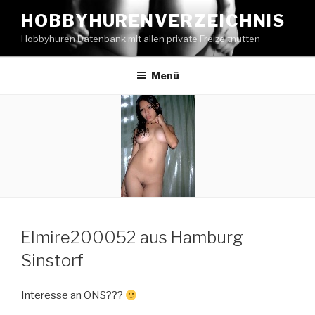
Zum
HOBBYHURENVERZEICHNIS
Inhalt
Hobbyhuren Datenbank mit allen private Freizeitnutten
springen
Menü
Elmire200052 aus Hamburg
Sinstorf
Interesse an ONS???