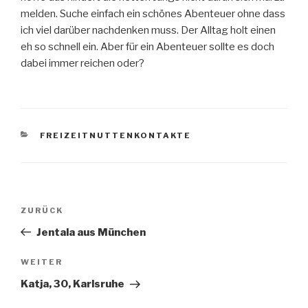
melden. Suche einfach ein schönes Abenteuer ohne dass
ich viel darüber nachdenken muss. Der Alltag holt einen
eh so schnell ein. Aber für ein Abenteuer sollte es doch
dabei immer reichen oder?
KATEGORIEN
FREIZEITNUTTENKONTAKTE
Beitragsnavigation
ZURÜCK
Vorheriger
Beitrag
Jentala aus München
WEITER
Nächster
Beitrag
Katja, 30, Karlsruhe