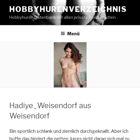
Zum
HOBBYHURENVERZEICHNIS
Inhalt
Hobbyhuren Datenbank mit allen private Freizeitnutten
springen
Menü
Hadiye_Weisendorf aus
Weisendorf
Bin sportlich schlank und ziemlich durchgeknallt. Aber ich
hoffe das hindert die netten Jungs nicht daran sich mal zu