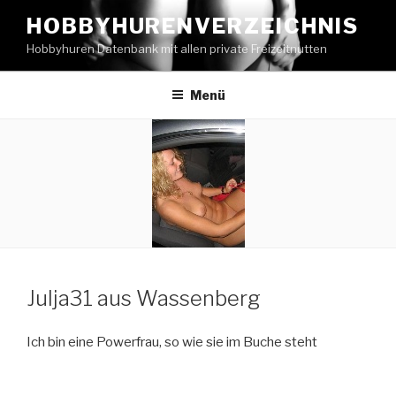
Zum
HOBBYHURENVERZEICHNIS
Inhalt
Hobbyhuren Datenbank mit allen private Freizeitnutten
springen
Menü
Julja31 aus Wassenberg
Ich bin eine Powerfrau, so wie sie im Buche steht