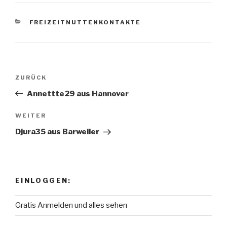
KATEGORIEN
FREIZEITNUTTENKONTAKTE
Beitragsnavigation
ZURÜCK
Vorheriger
Beitrag
Annettte29 aus Hannover
WEITER
Nächster
Beitrag
Djura35 aus Barweiler
EINLOGGEN:
Gratis Anmelden und alles sehen