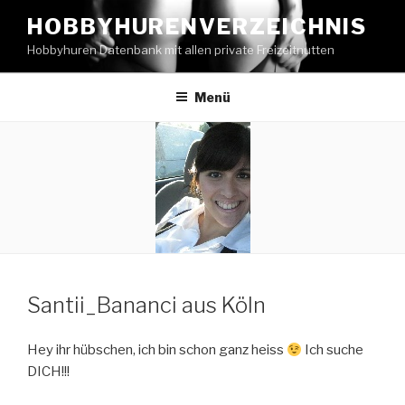
Zum
HOBBYHURENVERZEICHNIS
Inhalt
Hobbyhuren Datenbank mit allen private Freizeitnutten
springen
Menü
Santii_Bananci aus Köln
Hey ihr hübschen, ich bin schon ganz heiss
Ich suche
DICH!!!