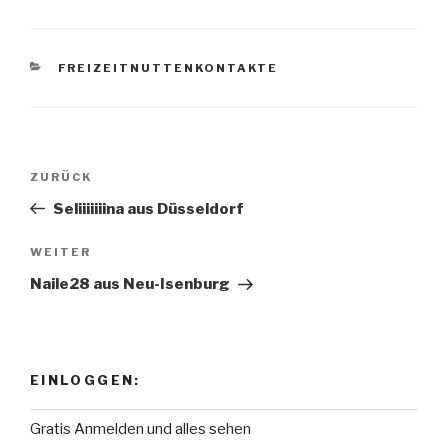
KATEGORIEN
FREIZEITNUTTENKONTAKTE
Beitragsnavigation
ZURÜCK
Vorheriger
Beitrag
Seliiiiiiina aus Düsseldorf
WEITER
Nächster
Beitrag
Naile28 aus Neu-Isenburg
EINLOGGEN:
Gratis Anmelden und alles sehen