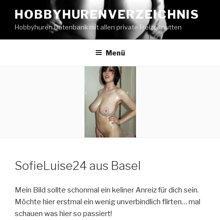
Zum
HOBBYHURENVERZEICHNIS
Inhalt
Hobbyhuren Datenbank mit allen private Freizeitnutten
springen
Menü
SofieLuise24 aus Basel
Mein Bild sollte schonmal ein keliner Anreiz für dich sein.
Möchte hier erstmal ein wenig unverbindlich flirten… mal
schauen was hier so passiert!