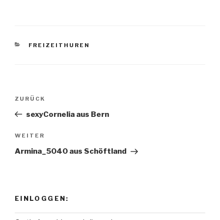
KATEGORIEN
FREIZEITHUREN
Beitragsnavigation
ZURÜCK
Vorheriger
Beitrag
sexyCornelia aus Bern
WEITER
Nächster
Beitrag
Armina_5040 aus Schöftland
EINLOGGEN: