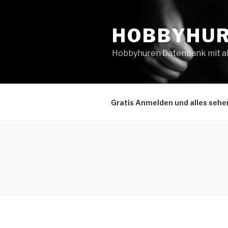
Zum
Inhalt
HOBBYHUR
springen
Hobbyhuren Datenbank mit all
Gratis Anmelden und alles sehe