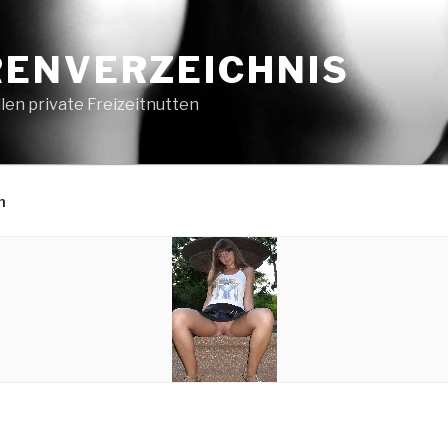
ENVERZEICHNIS
en private Freizeitnutten
n