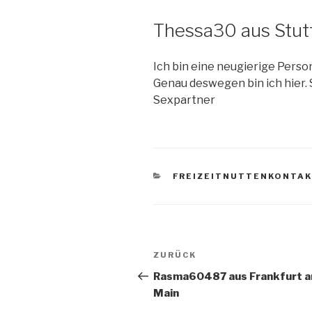
Thessa30 aus Stutt
Ich bin eine neugierige Perso
Genau deswegen bin ich hier.
Sexpartner
KATEGORIEN
FREIZEITNUTTENKONTA
Beitragsnavigation
ZURÜCK
Vorheriger
Beitrag
Rasma60487 aus Frankfurt 
Main