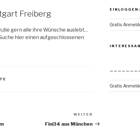
EINLOGGEN:
gart Freiberg
Gratis Anmeld
n,die gern alle ihre Wünsche auslebt…
 Suche hier einen aufgeschlossenen
INTERESSA
———————
KTE
Gratis Anmeld
WEITER
Nächster
Beitrag
am
Fini34 aus München