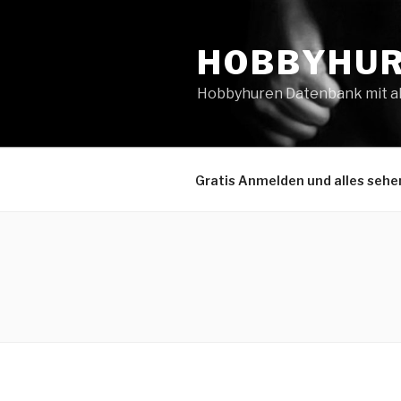
Zum
Inhalt
HOBBYHUR
springen
Hobbyhuren Datenbank mit all
Gratis Anmelden und alles sehe