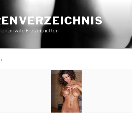
ENVERZEICHNIS
en private Freizeitnutten
n