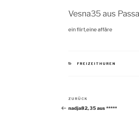
Vesna35 aus Passa
ein flirt,eine affäre
KATEGORIEN
FREIZEITHUREN
Beitragsnavigation
ZURÜCK
Vorheriger
Beitrag
nadja82, 35 aus *****