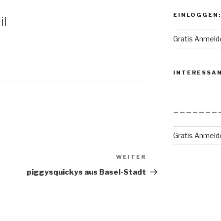
EINLOGGEN:
il
Gratis Anmeld
INTERESSA
———————
Gratis Anmeld
WEITER
Nächster
Beitrag
piggysquickys aus Basel-Stadt