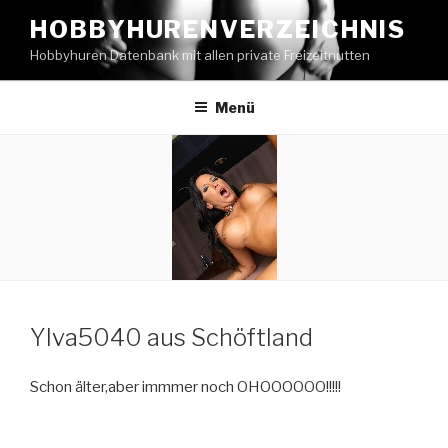
Zum
HOBBYHURENVERZEICHNIS
Inhalt
Hobbyhuren Datenbank mit allen private Freizeitnutten
springen
Menü
Ylva5040 aus Schöftland
Schon älter,aber immmer noch OHOOOOOO!!!!!