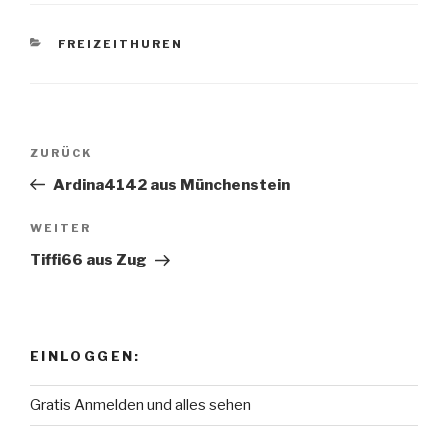
KATEGORIEN
FREIZEITHUREN
Beitragsnavigation
ZURÜCK
Vorheriger
Beitrag
Ardina4142 aus Münchenstein
WEITER
Nächster
Beitrag
Tiffi66 aus Zug
EINLOGGEN:
Gratis Anmelden und alles sehen