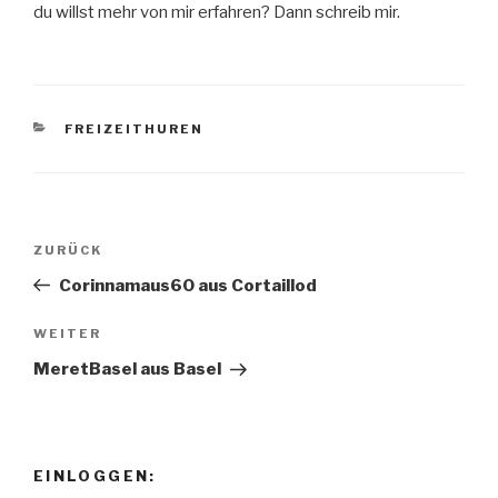
du willst mehr von mir erfahren? Dann schreib mir.
KATEGORIEN
FREIZEITHUREN
Beitragsnavigation
ZURÜCK
Vorheriger
Beitrag
Corinnamaus60 aus Cortaillod
WEITER
Nächster
Beitrag
MeretBasel aus Basel
EINLOGGEN: