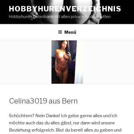
Zum
HOBBYHURENVERZEICHNIS
Inhalt
Hobbyhuren Datenbank mit allen private Freizeitnutten
springen
Menü
Celina3019 aus Bern
Schüchtern? Nein Danke! Ich gebe gerne alles und ich
möchte auch das du alles gibst, nur dann wird unsere
Beziehung erfolgreich. Bist du bereit alles zu geben und