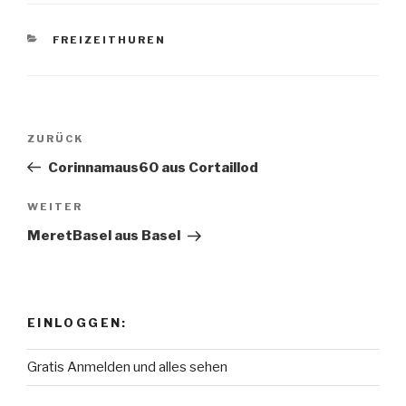
KATEGORIEN
FREIZEITHUREN
Beitragsnavigation
ZURÜCK
Vorheriger
Beitrag
Corinnamaus60 aus Cortaillod
WEITER
Nächster
Beitrag
MeretBasel aus Basel
EINLOGGEN:
Gratis Anmelden und alles sehen