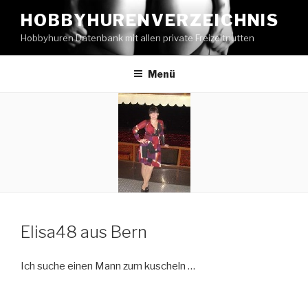
Zum
HOBBYHURENVERZEICHNIS
Inhalt
Hobbyhuren Datenbank mit allen private Freizeitnutten
springen
Menü
Elisa48 aus Bern
Ich suche einen Mann zum kuscheln …