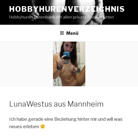
Zum
HOBBYHURENVERZEICHNIS
Inhalt
Hobbyhuren Datenbank mit allen private Freizeitnutten
springen
Menü
LunaWestus aus Mannheim
Ich habe gerade eine Beziehung hinter mir und will was
neues erleben