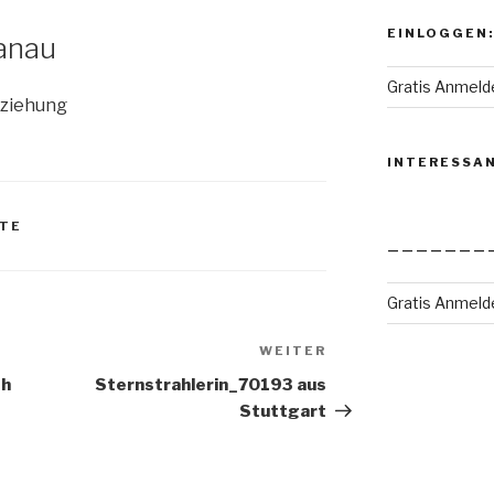
EINLOGGEN:
anau
Gratis Anmeld
Beziehung
INTERESSA
KTE
———————
Gratis Anmeld
WEITER
Nächster
Beitrag
th
Sternstrahlerin_70193 aus
Stuttgart