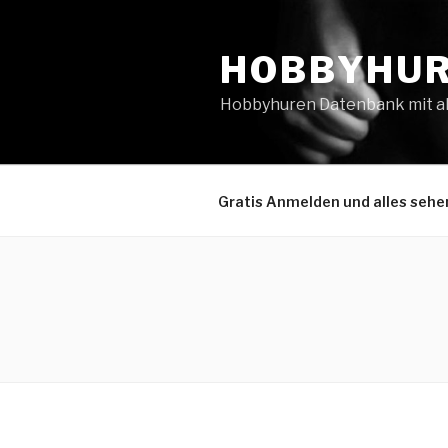
Zum
Inhalt
HOBBYHUR
springen
Hobbyhuren Datenbank mit all
Gratis Anmelden und alles sehe