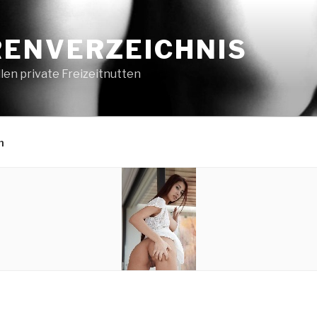
ENVERZEICHNIS
en private Freizeitnutten
n