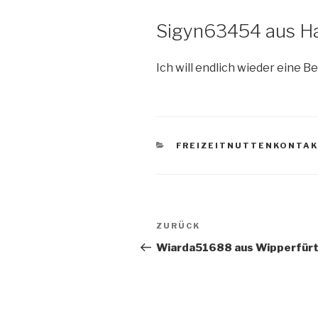
Sigyn63454 aus H
Ich will endlich wieder eine 
KATEGORIEN
FREIZEITNUTTENKONTA
Beitragsnavigation
ZURÜCK
Vorheriger
Beitrag
Wiarda51688 aus Wipperfür